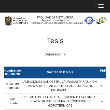
Tesis
Generación 7
Nombre del
PDF
Nombre de la tesis
estudiante
ALEACIONES NANOESTRUCTURADAS PARA UNIÓN
Alejandro
AVANZADA DE LÁMINAS DELGADAS DE ACERO
ver
Rodriguez
INOXIDABLE
ESTUDIO DE LA CARACTERIZACIÓN D LA FERRITA
Iram
SrFe12O19 OBTENIDA BAJO CONDICIONES
ver
Estrada
HIDROTERMICAS